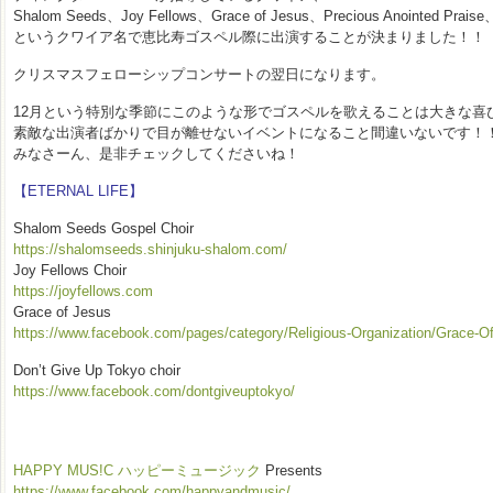
Shalom Seeds、Joy Fellows、Grace of Jesus、Precious Anointed P
というクワイア名で恵比寿ゴスペル際に出演することが決まりました！！
クリスマスフェローシップコンサートの翌日になります。
12月という特別な季節にこのような形でゴスペルを歌えることは大きな喜
素敵な出演者ばかりで目が離せないイベントになること間違いないです！
みなさーん、是非チェックしてくださいね！
【ETERNAL LIFE】
Shalom Seeds Gospel Choir
https://shalomseeds.shinjuku-shalom.com/
Joy Fellows Choir
https://joyfellows.com
Grace of Jesus
https://www.facebook.com/pages/category/Religious-Organization/Grace-
Don’t Give Up Tokyo choir
https://www.facebook.com/dontgiveuptokyo/
HAPPY MUS!C ハッピーミュージック
Presents
https://www.facebook.com/happyandmusic/