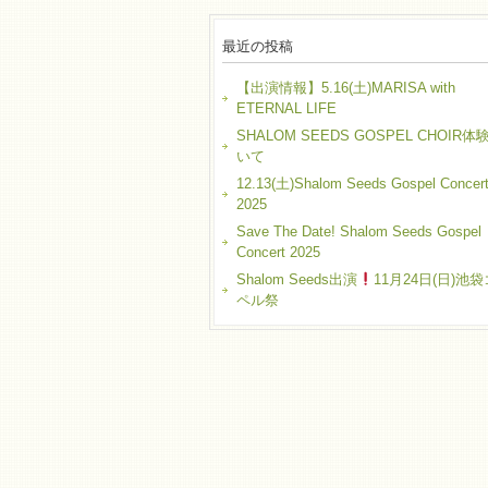
最近の投稿
【出演情報】5.16(土)MARISA with
ETERNAL LIFE
SHALOM SEEDS GOSPEL CHOIR
いて
12.13(土)Shalom Seeds Gospel Concer
2025
Save The Date! Shalom Seeds Gospel
Concert 2025
Shalom Seeds出演
11月24日(日)池
ペル祭