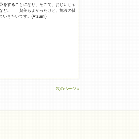
茶をすることになり、そこで、おじいちゃ
」など。 賛美もよかったけど、施設の賛
たいです。(Atsumi)
次のページ »