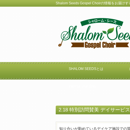
Shalom Seeds Gospel Choirの情報を
SHALOM SEEDSとは
Internal Use Only
2.18 特別訪問賛美 デイサービ
知り合いが勤めているデイケア施設での